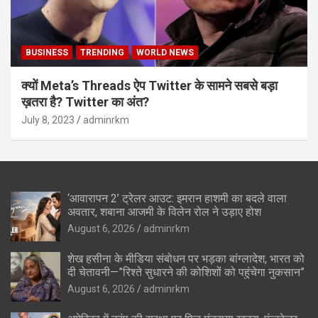
BUSINESS
TRENDING
WORLD NEWS
क्यों Meta’s Threads ऐप Twitter के सामने सबसे बड़ा
ख़तरा है? Twitter का अंत?
July 8, 2023
adminrkm
‘आवारापन 2’ ट्रेलर आउट: इमरान हाशमी का बदले वाला
अवतार, शबाना आजमी के विलेन रोल ने उड़ाए होश
August 6, 2026
adminrkm
शेख हसीना के मीडिया संबोधन पर भड़का बांग्लादेश, भारत को
दी चेतावनी—”रिश्ते सुधारने की कोशिशों को पहुंचेगा नुकसान”
August 6, 2026
adminrkm