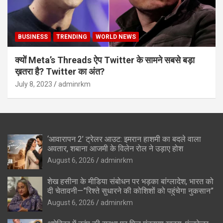
BUSINESS
TRENDING
WORLD NEWS
क्यों Meta’s Threads ऐप Twitter के सामने सबसे बड़ा
ख़तरा है? Twitter का अंत?
July 8, 2023
adminrkm
‘आवारापन 2’ ट्रेलर आउट: इमरान हाशमी का बदले वाला
अवतार, शबाना आजमी के विलेन रोल ने उड़ाए होश
August 6, 2026
adminrkm
शेख हसीना के मीडिया संबोधन पर भड़का बांग्लादेश, भारत को
दी चेतावनी—”रिश्ते सुधारने की कोशिशों को पहुंचेगा नुकसान”
August 6, 2026
adminrkm