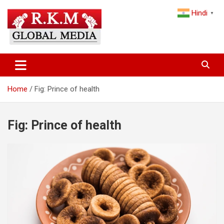
Skip
Hindi
to
▼
content
Latest Hindi News, Breaking News & Trending Stories from India
Latest Hindi News & Breaking
and the World
News – RKM Global Media
Home
Fig: Prince of health
Fig: Prince of health