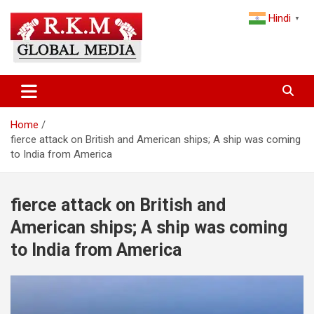
Skip
Hindi
to
▼
content
Latest Hindi News, Breaking News & Trending Stories from India
Latest Hindi News & Breaking
and the World
News – RKM Global Media
Home
fierce attack on British and American ships; A ship was coming
to India from America
fierce attack on British and
American ships; A ship was coming
to India from America