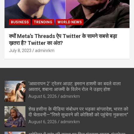
BUSINESS
TRENDING
WORLD NEWS
क्यों Meta’s Threads ऐप Twitter के सामने सबसे बड़ा
ख़तरा है? Twitter का अंत?
July 8, 2023
adminrkm
‘आवारापन 2’ ट्रेलर आउट: इमरान हाशमी का बदले वाला
अवतार, शबाना आजमी के विलेन रोल ने उड़ाए होश
August 6, 2026
adminrkm
शेख हसीना के मीडिया संबोधन पर भड़का बांग्लादेश, भारत को
दी चेतावनी—”रिश्ते सुधारने की कोशिशों को पहुंचेगा नुकसान”
August 6, 2026
adminrkm