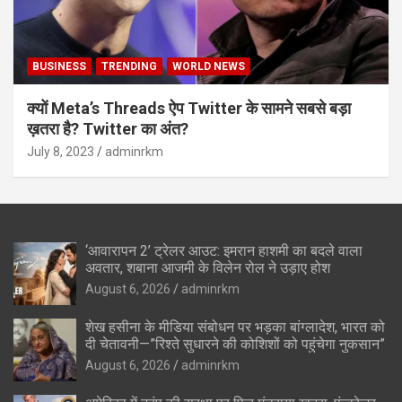
BUSINESS
TRENDING
WORLD NEWS
क्यों Meta’s Threads ऐप Twitter के सामने सबसे बड़ा
ख़तरा है? Twitter का अंत?
July 8, 2023
adminrkm
‘आवारापन 2’ ट्रेलर आउट: इमरान हाशमी का बदले वाला
अवतार, शबाना आजमी के विलेन रोल ने उड़ाए होश
August 6, 2026
adminrkm
शेख हसीना के मीडिया संबोधन पर भड़का बांग्लादेश, भारत को
दी चेतावनी—”रिश्ते सुधारने की कोशिशों को पहुंचेगा नुकसान”
August 6, 2026
adminrkm