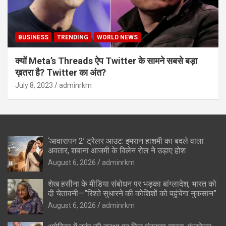
BUSINESS
TRENDING
WORLD NEWS
क्यों Meta’s Threads ऐप Twitter के सामने सबसे बड़ा
ख़तरा है? Twitter का अंत?
July 8, 2023
adminrkm
‘आवारापन 2’ ट्रेलर आउट: इमरान हाशमी का बदले वाला
अवतार, शबाना आजमी के विलेन रोल ने उड़ाए होश
August 6, 2026
adminrkm
शेख हसीना के मीडिया संबोधन पर भड़का बांग्लादेश, भारत को
दी चेतावनी—”रिश्ते सुधारने की कोशिशों को पहुंचेगा नुकसान”
August 6, 2026
adminrkm