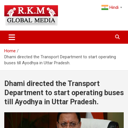
Skip
Hindi
to
▼
content
Latest Hindi News, Breaking News & Trending Stories from India
Latest Hindi News & Breaking
and the World
News – RKM Global Media
Home
Dhami directed the Transport Department to start operating
buses till Ayodhya in Uttar Pradesh.
Dhami directed the Transport
Department to start operating buses
till Ayodhya in Uttar Pradesh.