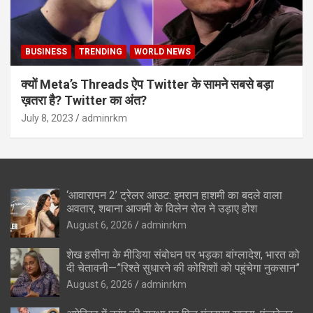
BUSINESS
TRENDING
WORLD NEWS
क्यों Meta’s Threads ऐप Twitter के सामने सबसे बड़ा
ख़तरा है? Twitter का अंत?
July 8, 2023
adminrkm
‘आवारापन 2’ ट्रेलर आउट: इमरान हाशमी का बदले वाला
अवतार, शबाना आजमी के विलेन रोल ने उड़ाए होश
August 6, 2026
adminrkm
शेख हसीना के मीडिया संबोधन पर भड़का बांग्लादेश, भारत को
दी चेतावनी—”रिश्ते सुधारने की कोशिशों को पहुंचेगा नुकसान”
August 6, 2026
adminrkm