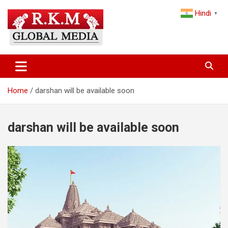
Skip
Hindi
to
▼
content
Latest Hindi News, Breaking News & Trending Stories from India
Latest Hindi News & Breaking
and the World
News – RKM Global Media
Home
darshan will be available soon
darshan will be available soon