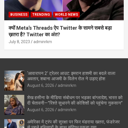
BUSINESS
TRENDING
WORLD NEWS
क्यों Meta’s Threads ऐप Twitter के सामने सबसे बड़ा
ख़तरा है? Twitter का अंत?
July 8, 2023
adminrkm
‘आवारापन 2’ ट्रेलर आउट: इमरान हाशमी का बदले वाला
अवतार, शबाना आजमी के विलेन रोल ने उड़ाए होश
August 6, 2026
adminrkm
शेख हसीना के मीडिया संबोधन पर भड़का बांग्लादेश, भारत को
दी चेतावनी—”रिश्ते सुधारने की कोशिशों को पहुंचेगा नुकसान”
August 6, 2026
adminrkm
अमेरिका में ट्रंप की सुरक्षा पर फिर मंडराया खतरा, फंडरेजर
से पहले हथियारों के साथ संदिग्ध पकड़ा गया