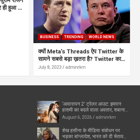
घुराम राजन
BUSINESS
TRENDING
WORLD NEWS
क्यों Meta’s Threads ऐप Twitter के
सामने सबसे बड़ा ख़तरा है? Twitter का
अंत?
July 8, 2023
adminrkm
‘आवारापन 2’ ट्रेलर आउट: इमरान
हाशमी का बदले वाला अवतार, शबाना
आजमी के विलेन रोल ने उड़ाए होश
August 6, 2026
adminrkm
शेख हसीना के मीडिया संबोधन पर
भड़का बांग्लादेश, भारत को दी चेतावनी