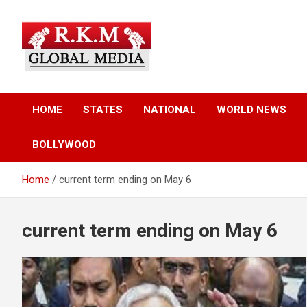
Skip
to
content
Latest Hindi News, Breaking News & Trending Stories from Indi
Latest Hindi News &
and the World
HOME
STATES
NATIONAL
WORLD NEWS
Breaking News – RKM
BOLLYWOOD
Global Media
Home
current term ending on May 6
current term ending on May 6