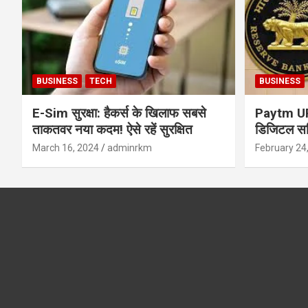
BUSINESS
TECH
BUSINESS
E-Sim सुरक्षा: हैकर्स के खिलाफ सबसे
Paytm UPI 
ताकतवर नया कदम! ऐसे रहें सुरक्षित
डिजिटल सर्
सुरक्षा और
March 16, 2024
adminrkm
February 24