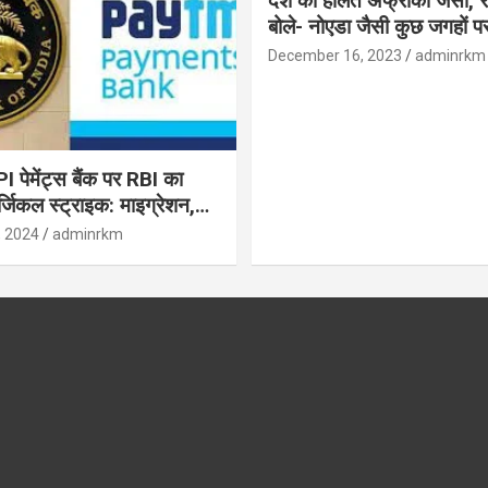
देश की हालत अफ्रीका जैसी, र
बोले- नोएडा जैसी कुछ जगहों पर ही हुआ है
विकास : रघुराम राजन
December 16, 2023
adminrkm
पेमेंट्स बैंक पर RBI का
जिकल स्ट्राइक: माइग्रेशन,
 उपयोगकर्ताओं के लिए सलाह!
, 2024
adminrkm