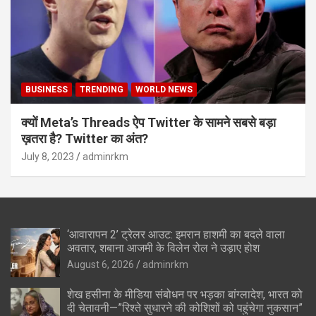
BUSINESS
TRENDING
WORLD NEWS
क्यों Meta’s Threads ऐप Twitter के सामने सबसे बड़ा
ख़तरा है? Twitter का अंत?
July 8, 2023
adminrkm
‘आवारापन 2’ ट्रेलर आउट: इमरान हाशमी का बदले वाला
अवतार, शबाना आजमी के विलेन रोल ने उड़ाए होश
August 6, 2026
adminrkm
शेख हसीना के मीडिया संबोधन पर भड़का बांग्लादेश, भारत को
दी चेतावनी—”रिश्ते सुधारने की कोशिशों को पहुंचेगा नुकसान”