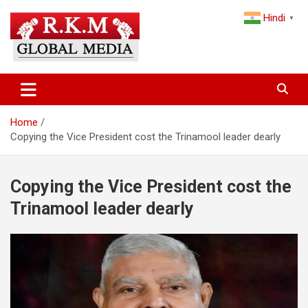
Skip
Hindi
to
▼
content
Latest Hindi News, Breaking News & Trending Stories from India
Latest Hindi News & Breaking
and the World
News – RKM Global Media
Home
Copying the Vice President cost the Trinamool leader dearly
Copying the Vice President cost the
Trinamool leader dearly