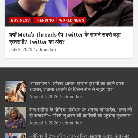
BUSINESS
TRENDING
WORLD NEWS
क्यों Meta’s Threads ऐप Twitter के सामने सबसे बड़ा
ख़तरा है? Twitter का अंत?
July 8, 2023
adminrkm
‘आवारापन 2’ ट्रेलर आउट: इमरान हाशमी का बदले वाला
अवतार, शबाना आजमी के विलेन रोल ने उड़ाए होश
August 6, 2026
adminrkm
शेख हसीना के मीडिया संबोधन पर भड़का बांग्लादेश, भारत को
दी चेतावनी—”रिश्ते सुधारने की कोशिशों को पहुंचेगा नुकसान”
August 6, 2026
adminrkm
अमेरिका में ट्रंप की सुरक्षा पर फिर मंडराया खतरा, फंडरेजर