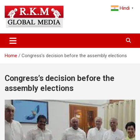
Skip
Hindi
to
▼
content
Latest Hindi News, Breaking News & Trending Stories from India
Latest Hindi News & Breaking
and the World
News – RKM Global Media
Home
Congress’s decision before the assembly elections
Congress’s decision before the
assembly elections