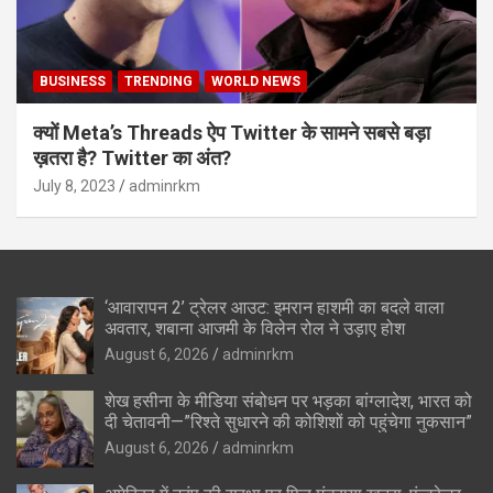
BUSINESS
TRENDING
WORLD NEWS
क्यों Meta’s Threads ऐप Twitter के सामने सबसे बड़ा
ख़तरा है? Twitter का अंत?
July 8, 2023
adminrkm
‘आवारापन 2’ ट्रेलर आउट: इमरान हाशमी का बदले वाला
अवतार, शबाना आजमी के विलेन रोल ने उड़ाए होश
August 6, 2026
adminrkm
शेख हसीना के मीडिया संबोधन पर भड़का बांग्लादेश, भारत को
दी चेतावनी—”रिश्ते सुधारने की कोशिशों को पहुंचेगा नुकसान”
August 6, 2026
adminrkm