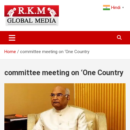
Skip
Hindi
to
▼
content
Latest Hindi News, Breaking News & Trending Stories from India
Latest Hindi News & Breaking
and the World
News – RKM Global Media
Home
committee meeting on ‘One Country
committee meeting on ‘One Country