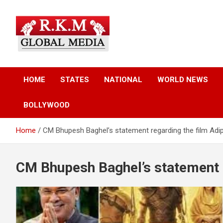
Skip
to
content
Latest Hindi News, Breaking News & Trending Stories from Indi
Latest Hindi News &
and the World
HOME
STATES
NATIONAL
WORLD NEWS
Breaking News – RKM
BOLLYWOOD
Global Media
Home
CM Bhupesh Baghel’s statement regarding the film Adi
CM Bhupesh Baghel’s statement 