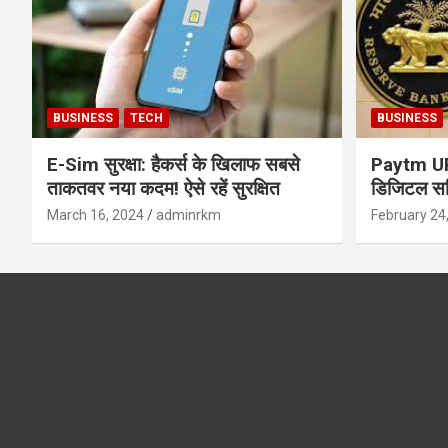
BUSINESS
TECH
BUSINESS
E-Sim सुरक्षा: हैकर्स के खिलाफ सबसे
Paytm UPI 
ताकतवर नया कदम! ऐसे रहें सुरक्षित
डिजिटल सर्
सुरक्षा और
March 16, 2024
adminrkm
February 24