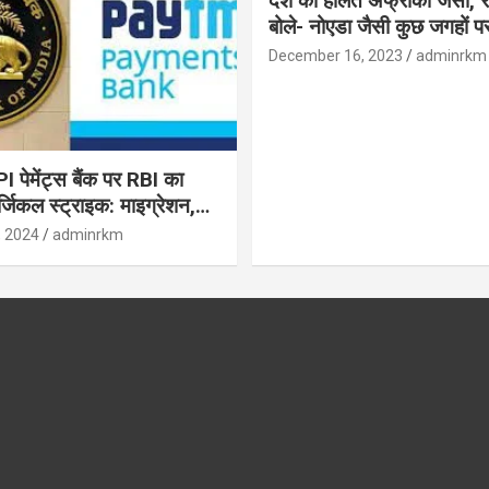
देश की हालत अफ्रीका जैसी, र
बोले- नोएडा जैसी कुछ जगहों पर ही हुआ है
विकास : रघुराम राजन
December 16, 2023
adminrkm
पेमेंट्स बैंक पर RBI का
जिकल स्ट्राइक: माइग्रेशन,
 उपयोगकर्ताओं के लिए सलाह!
, 2024
adminrkm