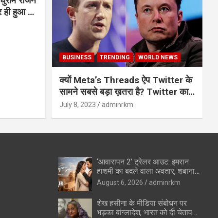
घुराम राजन
BUSINESS
TRENDING
WORLD NEWS
क्यों Meta’s Threads ऐप Twitter के
सामने सबसे बड़ा ख़तरा है? Twitter का
अंत?
July 8, 2023
adminrkm
‘आवारापन 2’ ट्रेलर आउट: इमरान
हाशमी का बदले वाला अवतार, शबाना
आजमी के विलेन रोल ने उड़ाए होश
August 6, 2026
adminrkm
शेख हसीना के मीडिया संबोधन पर
भड़का बांग्लादेश, भारत को दी चेतावनी