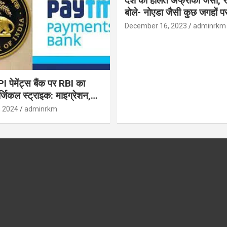
देश की हालत अफ्रीका जैसी, र
बोले- नोएडा जैसी कुछ जगहों पर ही हुआ है
विकास : रघुराम राजन
December 16, 2023
adminrkm
पेमेंट्स बैंक पर RBI का
जिकल स्ट्राइक: माइग्रेशन,
 उपयोगकर्ताओं के लिए सलाह!
, 2024
adminrkm