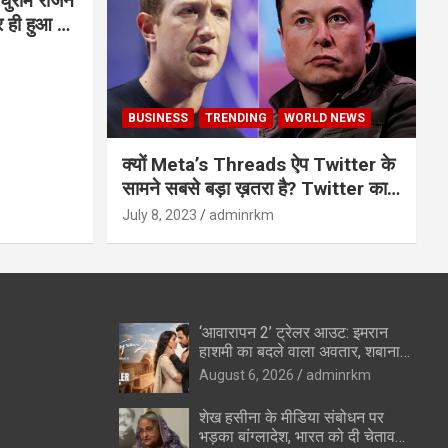
घुराम राजन
BUSINESS
TRENDING
WORLD NEWS
क्यों Meta’s Threads ऐप Twitter के
सामने सबसे बड़ा ख़तरा है? Twitter का
अंत?
July 8, 2023
adminrkm
‘आवारापन 2’ ट्रेलर आउट: इमरान
हाशमी का बदले वाला अवतार, शबाना
आजमी के विलेन रोल ने उड़ाए होश
August 6, 2026
adminrkm
शेख हसीना के मीडिया संबोधन पर
भड़का बांग्लादेश, भारत को दी चेतावनी