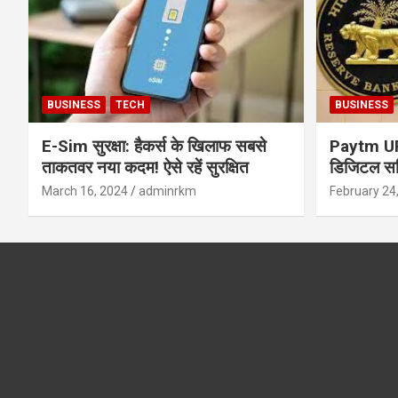
BUSINESS
TECH
BUSINESS
E-Sim सुरक्षा: हैकर्स के खिलाफ सबसे
Paytm UPI 
ताकतवर नया कदम! ऐसे रहें सुरक्षित
डिजिटल सर्
सुरक्षा और
March 16, 2024
adminrkm
February 24