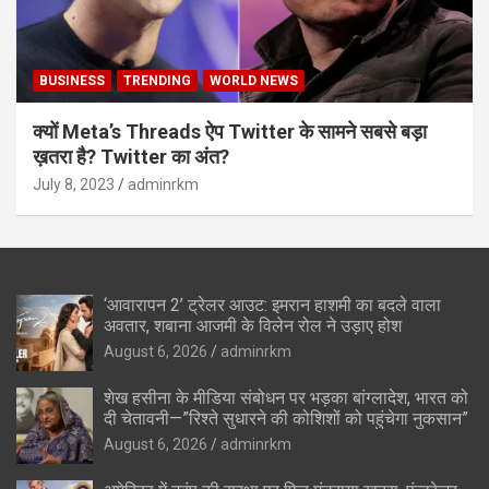
BUSINESS
TRENDING
WORLD NEWS
क्यों Meta’s Threads ऐप Twitter के सामने सबसे बड़ा
ख़तरा है? Twitter का अंत?
July 8, 2023
adminrkm
‘आवारापन 2’ ट्रेलर आउट: इमरान हाशमी का बदले वाला
अवतार, शबाना आजमी के विलेन रोल ने उड़ाए होश
August 6, 2026
adminrkm
शेख हसीना के मीडिया संबोधन पर भड़का बांग्लादेश, भारत को
दी चेतावनी—”रिश्ते सुधारने की कोशिशों को पहुंचेगा नुकसान”
August 6, 2026
adminrkm