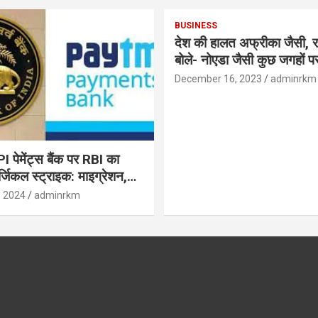
BUSINESS
देश की हालत अफ्रीका जैसी, र
बोले- नोएडा जैसी कुछ जगहों पर ही हुआ है
विकास : रघुराम राजन
December 16, 2023
adminrkm
पेमेंट्स बैंक पर RBI का
जिकल स्ट्राइक: माइग्रेशन,
 उपयोगकर्ताओं के लिए सलाह!
, 2024
adminrkm