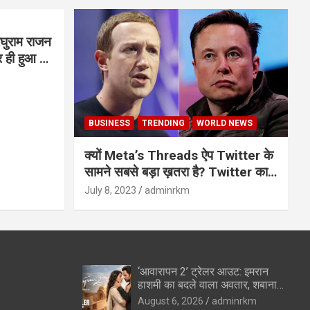
घुराम राजन
BUSINESS
TRENDING
WORLD NEWS
क्यों Meta’s Threads ऐप Twitter के
सामने सबसे बड़ा ख़तरा है? Twitter का
अंत?
July 8, 2023
adminrkm
‘आवारापन 2’ ट्रेलर आउट: इमरान
हाशमी का बदले वाला अवतार, शबाना
आजमी के विलेन रोल ने उड़ाए होश
August 6, 2026
adminrkm