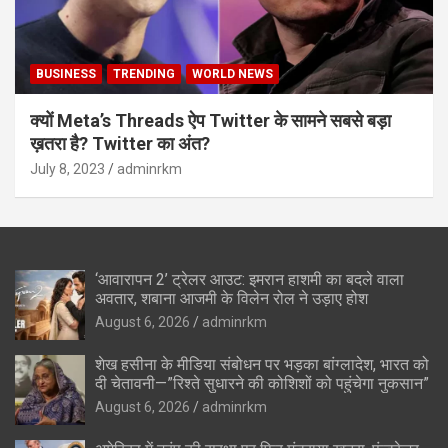
BUSINESS
TRENDING
WORLD NEWS
क्यों Meta’s Threads ऐप Twitter के सामने सबसे बड़ा
ख़तरा है? Twitter का अंत?
July 8, 2023
adminrkm
‘आवारापन 2’ ट्रेलर आउट: इमरान हाशमी का बदले वाला
अवतार, शबाना आजमी के विलेन रोल ने उड़ाए होश
August 6, 2026
adminrkm
शेख हसीना के मीडिया संबोधन पर भड़का बांग्लादेश, भारत को
दी चेतावनी—”रिश्ते सुधारने की कोशिशों को पहुंचेगा नुकसान”
August 6, 2026
adminrkm