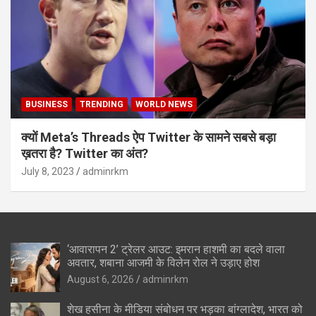
BUSINESS
TRENDING
WORLD NEWS
क्यों Meta’s Threads ऐप Twitter के सामने सबसे बड़ा
ख़तरा है? Twitter का अंत?
July 8, 2023
adminrkm
‘आवारापन 2’ ट्रेलर आउट: इमरान हाशमी का बदले वाला
अवतार, शबाना आजमी के विलेन रोल ने उड़ाए होश
August 6, 2026
adminrkm
शेख हसीना के मीडिया संबोधन पर भड़का बांग्लादेश, भारत को