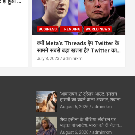
BUSINESS
TRENDING
WORLD NEWS
क्यों Meta’s Threads ऐप Twitter के
सामने सबसे बड़ा ख़तरा है? Twitter का
अंत?
July 8, 2023
adminrkm
‘आवारापन 2’ ट्रेलर आउट: इमरान
हाशमी का बदले वाला अवतार, शबाना
आजमी के विलेन रोल ने उड़ाए होश
August 6, 2026
adminrkm
शेख हसीना के मीडिया संबोधन पर
भड़का बांग्लादेश, भारत को दी चेतावनी
—”रिश्ते सुधारने की कोशिशों को
August 6, 2026
adminrkm