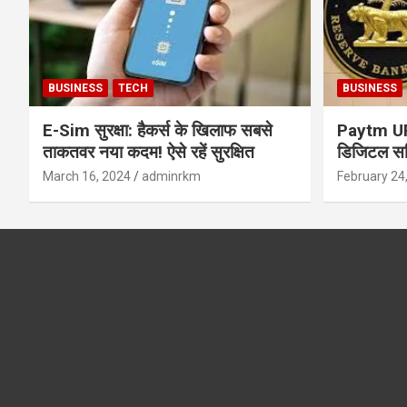
BUSINESS
TECH
BUSINESS
E-Sim सुरक्षा: हैकर्स के खिलाफ सबसे
Paytm UPI 
ताकतवर नया कदम! ऐसे रहें सुरक्षित
डिजिटल सर्
सुरक्षा और
March 16, 2024
adminrkm
February 24