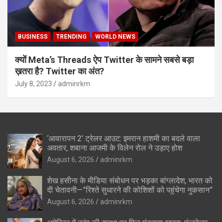
BUSINESS
TRENDING
WORLD NEWS
क्यों Meta’s Threads ऐप Twitter के सामने सबसे बड़ा
ख़तरा है? Twitter का अंत?
July 8, 2023
adminrkm
‘आवारापन 2’ ट्रेलर आउट: इमरान हाशमी का बदले वाला
अवतार, शबाना आजमी के विलेन रोल ने उड़ाए होश
August 6, 2026
adminrkm
शेख हसीना के मीडिया संबोधन पर भड़का बांग्लादेश, भारत को
दी चेतावनी—”रिश्ते सुधारने की कोशिशों को पहुंचेगा नुकसान”
August 6, 2026
adminrkm