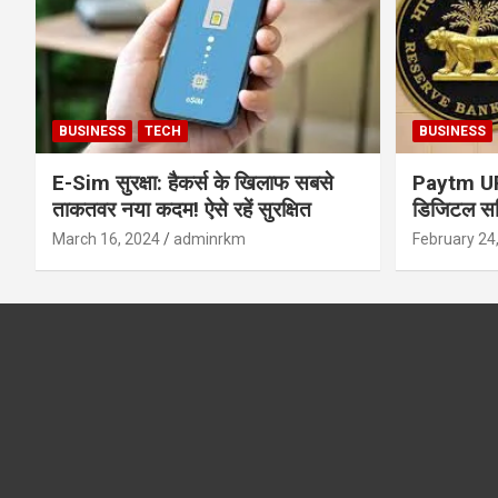
BUSINESS
TECH
BUSINESS
E-Sim सुरक्षा: हैकर्स के खिलाफ सबसे
Paytm UPI 
ताकतवर नया कदम! ऐसे रहें सुरक्षित
डिजिटल सर्
सुरक्षा और
March 16, 2024
adminrkm
February 24