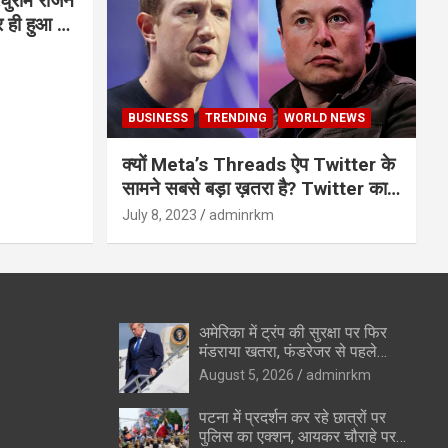
घुराम राजन
BUSINESS
TRENDING
WORLD NEWS
क्यों Meta’s Threads ऐप Twitter के
सामने सबसे बड़ा ख़तरा है? Twitter का
अंत?
July 8, 2023
adminrkm
अमेरिका में ट्रंप की सुरक्षा पर फिर
मंडराया खतरा, फंडरेजर से पहले
हथियारों के साथ संदिग्ध पकड़ा गया
August 5, 2026
adminrkm
पटना में प्रदर्शन कर रहे छात्रों पर
पुलिस का एक्शन, आयकर चौराहे पर