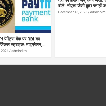
देश की हालत अफ्रीका जैसी, र
बोले- नोएडा जैसी कुछ जगहों पर ही हुआ है
विकास : रघुराम राजन
December 16, 2023
adminrkm
पेमेंट्स बैंक पर RBI का
जिकल स्ट्राइक: माइग्रेशन,
 उपयोगकर्ताओं के लिए सलाह!
, 2024
adminrkm