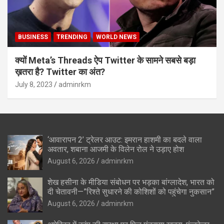
BUSINESS
TRENDING
WORLD NEWS
क्यों Meta’s Threads ऐप Twitter के सामने सबसे बड़ा
ख़तरा है? Twitter का अंत?
July 8, 2023
adminrkm
‘आवारापन 2’ ट्रेलर आउट: इमरान हाशमी का बदले वाला
अवतार, शबाना आजमी के विलेन रोल ने उड़ाए होश
August 6, 2026
adminrkm
शेख हसीना के मीडिया संबोधन पर भड़का बांग्लादेश, भारत को
दी चेतावनी—”रिश्ते सुधारने की कोशिशों को पहुंचेगा नुकसान”
August 6, 2026
adminrkm